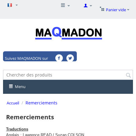
Panier vide
Suivez MAQMADON sur
Menu
/
Remerciements
Accueil
Remerciements
Traductions
Anglais : Lawrence READ / Suzan COLSON